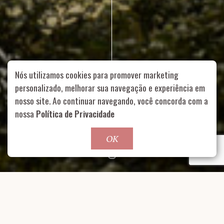
Nós utilizamos cookies para promover marketing
personalizado, melhorar sua navegação e experiência em
nosso site. Ao continuar navegando, você concorda com a
Rua Aurélia, 1714 – Vila Romana, São Paulo – SP
|
55 11
nossa
Política de Privacidade
99178-5848
|
contato@nucleofood.com
Role para continar
OK