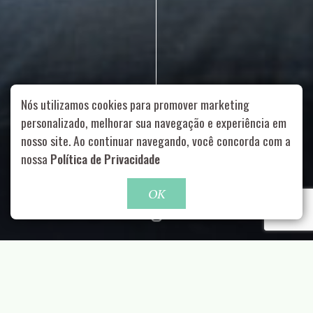
Nós utilizamos cookies para promover marketing
personalizado, melhorar sua navegação e experiência em
nosso site. Ao continuar navegando, você concorda com a
Rua Aurélia, 1714 – Vila Romana, São Paulo – SP
|
55 11
nossa
Política de Privacidade
99178-5848
|
contato@nucleofood.com
Role para continar
OK