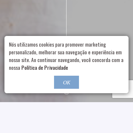
Nós utilizamos cookies para promover marketing
personalizado, melhorar sua navegação e experiência em
nosso site. Ao continuar navegando, você concorda com a
Rua Aurélia, 1714 – Vila Romana, São Paulo – SP
|
55 11
nossa
Política de Privacidade
99178-5848
|
contato@nucleofood.com
Role para continar
OK