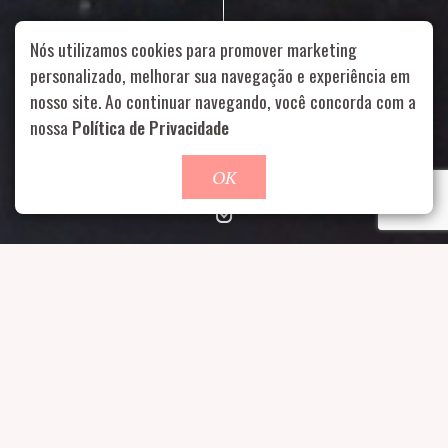
Nós utilizamos cookies para promover marketing
personalizado, melhorar sua navegação e experiência em
nosso site. Ao continuar navegando, você concorda com a
Rua Aurélia, 1714 – Vila Romana, São Paulo – SP
|
55 11
99178-5848
|
contato@nucleofood.com
nossa
Política de Privacidade
Role para continar
OK