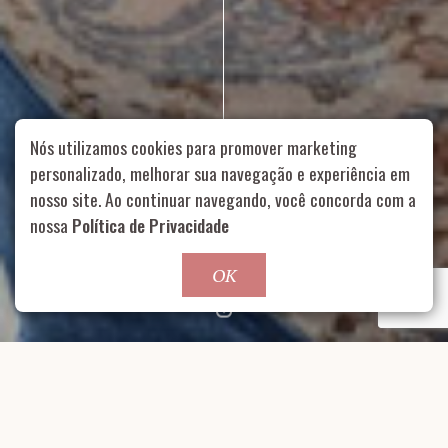
Nós utilizamos cookies para promover marketing
personalizado, melhorar sua navegação e experiência em
nosso site. Ao continuar navegando, você concorda com a
Rua Aurélia, 1714 – Vila Romana, São Paulo – SP
|
55 11
nossa
Política de Privacidade
99178-5848
|
contato@nucleofood.com
Role para continar
OK