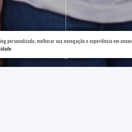
714 – Vila Romana, São Paulo – SP
|
55 11 99178-5848
|
contat
Role para continar
ing personalizado, melhorar sua navegação e experiência em nosso 
cidade