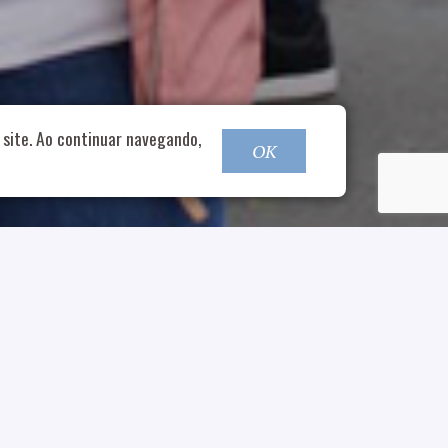
o@nucleofood.com
site. Ao continuar navegando,
OK