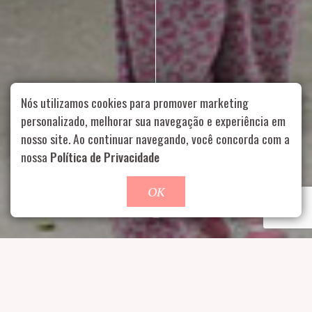
Nós utilizamos cookies para promover marketing
personalizado, melhorar sua navegação e experiência em
nosso site. Ao continuar navegando, você concorda com a
Rua Aurélia, 1714 – Vila Romana, São Paulo – SP
|
55 11
nossa
Política de Privacidade
99178-5848
|
contato@nucleofood.com
Role para continar
OK