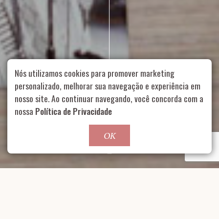
Nós utilizamos cookies para promover marketing
personalizado, melhorar sua navegação e experiência em
nosso site. Ao continuar navegando, você concorda com a
Rua Aurélia, 1714 – Vila Romana, São Paulo – SP
|
55 11
nossa
Política de Privacidade
99178-5848
|
contato@nucleofood.com
Role para continar
OK