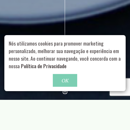
Nós utilizamos cookies para promover marketing
personalizado, melhorar sua navegação e experiência em
nosso site. Ao continuar navegando, você concorda com a
Rua Aurélia, 1714 – Vila Romana, São Paulo – SP
|
55 11
nossa
Política de Privacidade
99178-5848
|
contato@nucleofood.com
Role para continar
OK