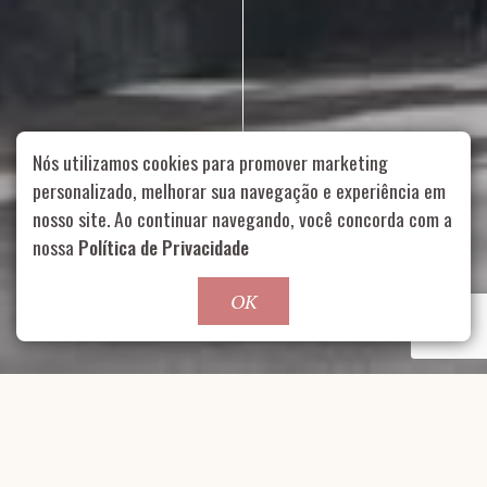
Nós utilizamos cookies para promover marketing
personalizado, melhorar sua navegação e experiência em
nosso site. Ao continuar navegando, você concorda com a
Rua Aurélia, 1714 – Vila Romana, São Paulo – SP
|
55 11
nossa
Política de Privacidade
99178-5848
|
contato@nucleofood.com
Role para continar
OK