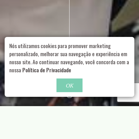
Nós utilizamos cookies para promover marketing
personalizado, melhorar sua navegação e experiência em
nosso site. Ao continuar navegando, você concorda com a
Rua Aurélia, 1714 – Vila Romana, São Paulo – SP
|
55 11
nossa
Política de Privacidade
99178-5848
|
contato@nucleofood.com
Role para continar
OK