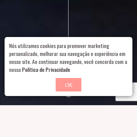
Nós utilizamos cookies para promover marketing
personalizado, melhorar sua navegação e experiência em
nosso site. Ao continuar navegando, você concorda com a
Rua Aurélia, 1714 – Vila Romana, São Paulo – SP
|
55 11
nossa
Política de Privacidade
99178-5848
|
contato@nucleofood.com
Role para continar
OK