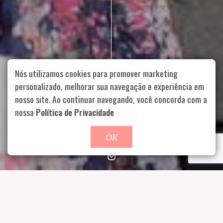
Nós utilizamos cookies para promover marketing
personalizado, melhorar sua navegação e experiência em
nosso site. Ao continuar navegando, você concorda com a
Rua Aurélia, 1714 – Vila Romana, São Paulo – SP
|
55 11
nossa
Política de Privacidade
99178-5848
|
contato@nucleofood.com
Role para continar
OK