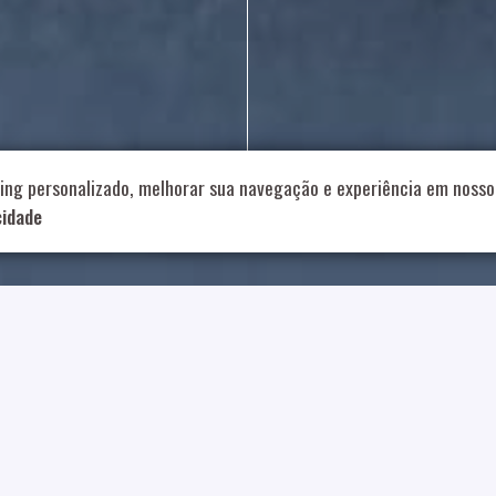
714 – Vila Romana, São Paulo – SP
|
55 11 99178-5848
|
contat
Role para continar
ing personalizado, melhorar sua navegação e experiência em nosso 
cidade