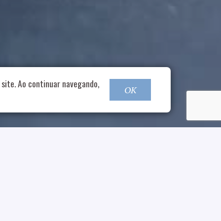
o@nucleofood.com
site. Ao continuar navegando,
OK