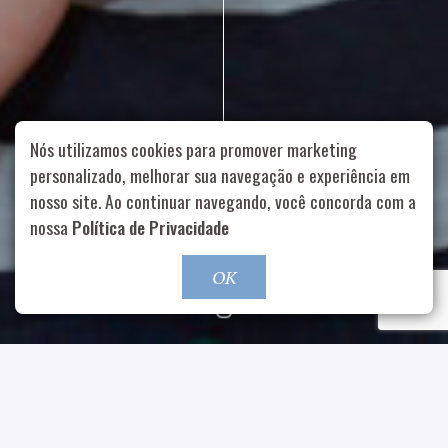
Nós utilizamos cookies para promover marketing
personalizado, melhorar sua navegação e experiência em
nosso site. Ao continuar navegando, você concorda com a
Rua Aurélia, 1714 – Vila Romana, São Paulo – SP
|
55 11
nossa
Política de Privacidade
99178-5848
|
contato@nucleofood.com
Role para continar
OK