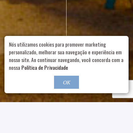
Nós utilizamos cookies para promover marketing
personalizado, melhorar sua navegação e experiência em
nosso site. Ao continuar navegando, você concorda com a
Rua Aurélia, 1714 – Vila Romana, São Paulo – SP
|
55 11
nossa
Política de Privacidade
99178-5848
|
contato@nucleofood.com
Role para continar
OK