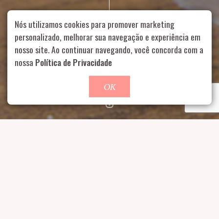
Nós utilizamos cookies para promover marketing
personalizado, melhorar sua navegação e experiência em
nosso site. Ao continuar navegando, você concorda com a
Rua Aurélia, 1714 – Vila Romana, São Paulo – SP
|
55 11
99178-5848
|
contato@nucleofood.com
nossa
Política de Privacidade
Role para continar
OK