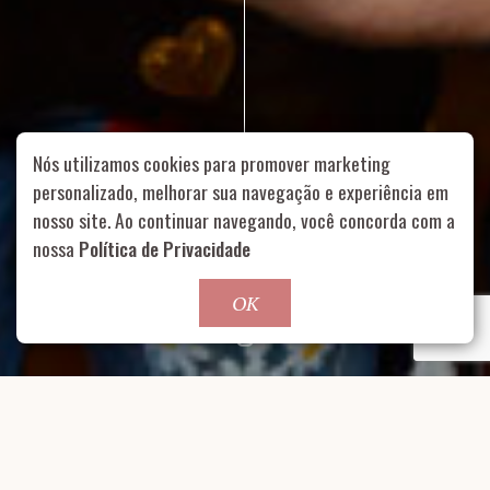
Nós utilizamos cookies para promover marketing
personalizado, melhorar sua navegação e experiência em
nosso site. Ao continuar navegando, você concorda com a
Rua Aurélia, 1714 – Vila Romana, São Paulo – SP
|
55 11
nossa
Política de Privacidade
99178-5848
|
contato@nucleofood.com
Role para continar
OK