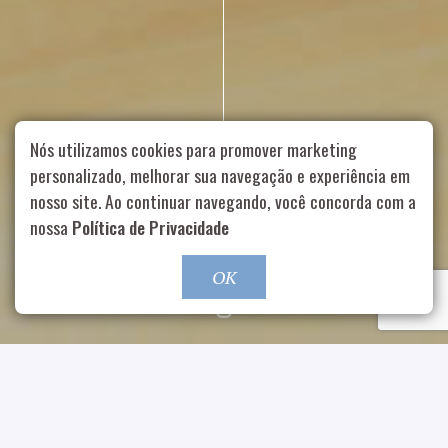
Nós utilizamos cookies para promover marketing
personalizado, melhorar sua navegação e experiência em
nosso site. Ao continuar navegando, você concorda com a
Rua Aurélia, 1714 – Vila Romana, São Paulo – SP
|
55 11
nossa
Política de Privacidade
99178-5848
|
contato@nucleofood.com
Role para continar
OK