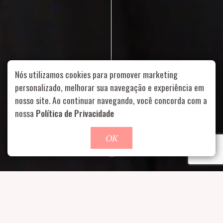
Nós utilizamos cookies para promover marketing
personalizado, melhorar sua navegação e experiência em
nosso site. Ao continuar navegando, você concorda com a
Rua Aurélia, 1714 – Vila Romana, São Paulo – SP
|
55 11
nossa
Política de Privacidade
99178-5848
|
contato@nucleofood.com
Role para continar
OK