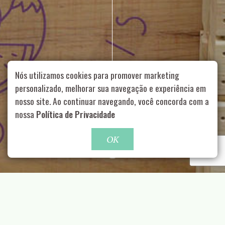
Nós utilizamos cookies para promover marketing
personalizado, melhorar sua navegação e experiência em
nosso site. Ao continuar navegando, você concorda com a
Rua Aurélia, 1714 – Vila Romana, São Paulo – SP
|
55 11
nossa
Política de Privacidade
99178-5848
|
contato@nucleofood.com
Role para continar
OK