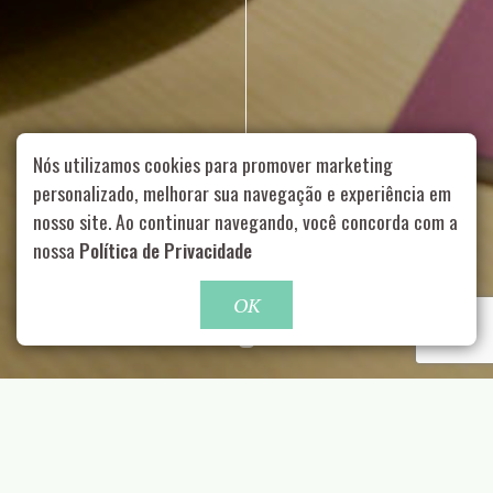
Nós utilizamos cookies para promover marketing
personalizado, melhorar sua navegação e experiência em
nosso site. Ao continuar navegando, você concorda com a
Rua Aurélia, 1714 – Vila Romana, São Paulo – SP
|
55 11
nossa
Política de Privacidade
99178-5848
|
contato@nucleofood.com
Role para continar
OK