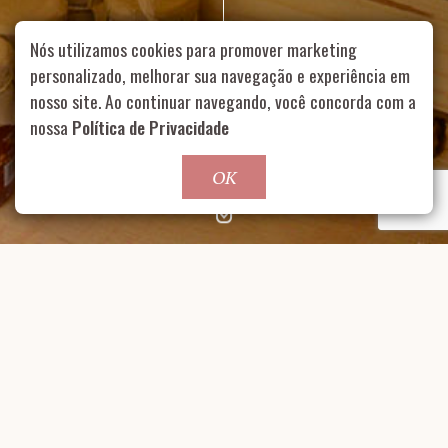
Nós utilizamos cookies para promover marketing
personalizado, melhorar sua navegação e experiência em
nosso site. Ao continuar navegando, você concorda com a
Rua Aurélia, 1714 – Vila Romana, São Paulo – SP
|
55 11
99178-5848
|
contato@nucleofood.com
nossa
Política de Privacidade
Role para continar
OK