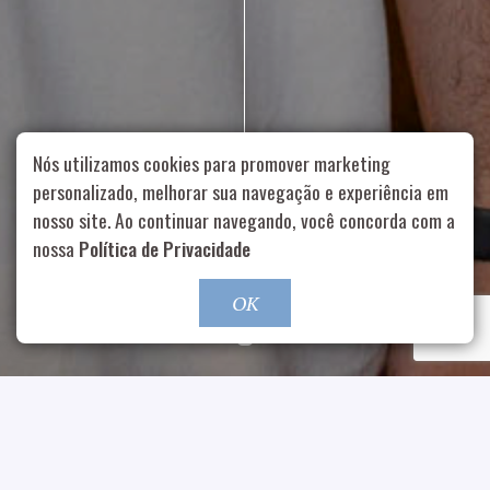
Nós utilizamos cookies para promover marketing
personalizado, melhorar sua navegação e experiência em
nosso site. Ao continuar navegando, você concorda com a
Rua Aurélia, 1714 – Vila Romana, São Paulo – SP
|
55 11
nossa
Política de Privacidade
99178-5848
|
contato@nucleofood.com
Role para continar
OK