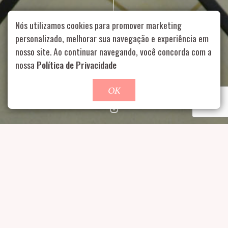
Nós utilizamos cookies para promover marketing
personalizado, melhorar sua navegação e experiência em
nosso site. Ao continuar navegando, você concorda com a
Rua Aurélia, 1714 – Vila Romana, São Paulo – SP
|
55 11
99178-5848
|
contato@nucleofood.com
nossa
Política de Privacidade
Role para continar
OK