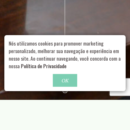
Nós utilizamos cookies para promover marketing
personalizado, melhorar sua navegação e experiência em
nosso site. Ao continuar navegando, você concorda com a
Rua Aurélia, 1714 – Vila Romana, São Paulo – SP
|
55 11
nossa
Política de Privacidade
99178-5848
|
contato@nucleofood.com
Role para continar
OK