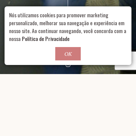
Nós utilizamos cookies para promover marketing
personalizado, melhorar sua navegação e experiência em
nosso site. Ao continuar navegando, você concorda com a
Rua Aurélia, 1714 – Vila Romana, São Paulo – SP
|
55 11
99178-5848
|
contato@nucleofood.com
nossa
Política de Privacidade
Role para continar
OK