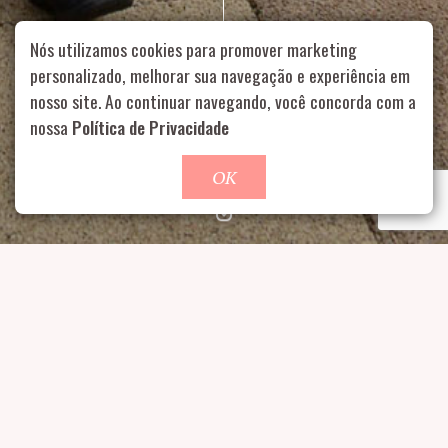
Nós utilizamos cookies para promover marketing
personalizado, melhorar sua navegação e experiência em
nosso site. Ao continuar navegando, você concorda com a
Rua Aurélia, 1714 – Vila Romana, São Paulo – SP
|
55 11
99178-5848
|
contato@nucleofood.com
nossa
Política de Privacidade
Role para continar
OK