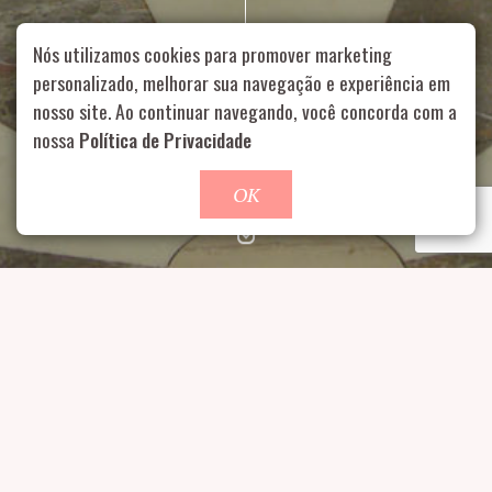
Nós utilizamos cookies para promover marketing
personalizado, melhorar sua navegação e experiência em
nosso site. Ao continuar navegando, você concorda com a
Rua Aurélia, 1714 – Vila Romana, São Paulo – SP
|
55 11
99178-5848
|
contato@nucleofood.com
nossa
Política de Privacidade
Role para continar
OK