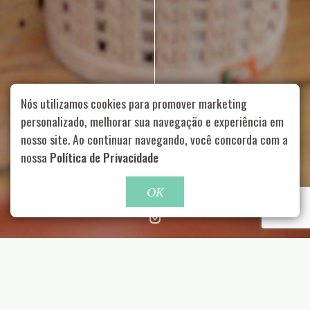
Nós utilizamos cookies para promover marketing
personalizado, melhorar sua navegação e experiência em
nosso site. Ao continuar navegando, você concorda com a
Rua Aurélia, 1714 – Vila Romana, São Paulo – SP
|
55 11
nossa
Política de Privacidade
99178-5848
|
contato@nucleofood.com
Role para continar
OK