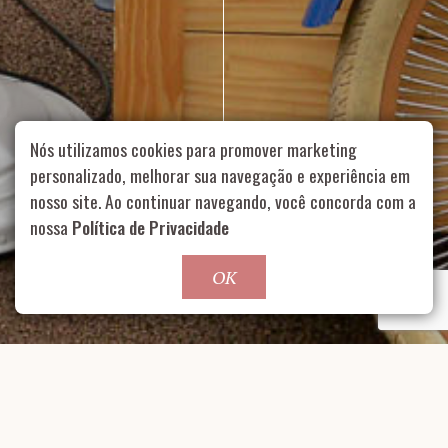
Nós utilizamos cookies para promover marketing
personalizado, melhorar sua navegação e experiência em
nosso site. Ao continuar navegando, você concorda com a
Rua Aurélia, 1714 – Vila Romana, São Paulo – SP
|
55 11
nossa
Política de Privacidade
99178-5848
|
contato@nucleofood.com
Role para continar
OK