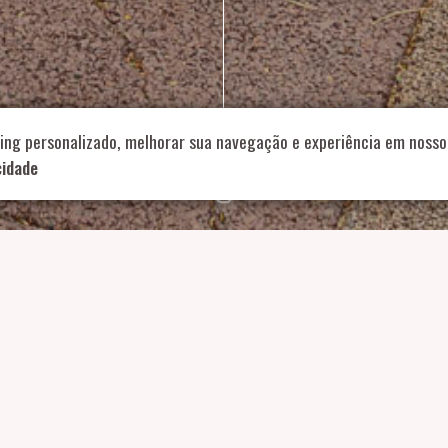
714 – Vila Romana, São Paulo – SP
|
55 11 99178-5848
|
contat
Role para continar
ing personalizado, melhorar sua navegação e experiência em nosso 
cidade