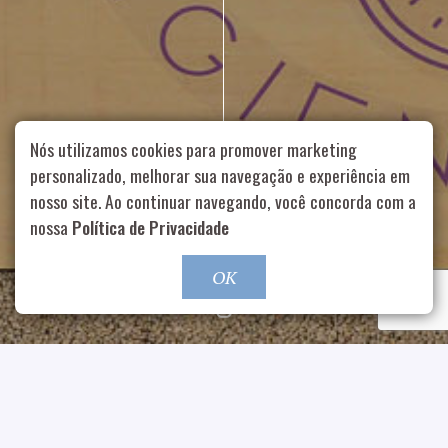
Nós utilizamos cookies para promover marketing
personalizado, melhorar sua navegação e experiência em
nosso site. Ao continuar navegando, você concorda com a
Rua Aurélia, 1714 – Vila Romana, São Paulo – SP
|
55 11
nossa
Política de Privacidade
99178-5848
|
contato@nucleofood.com
Role para continar
OK