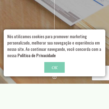
Nós utilizamos cookies para promover marketing
personalizado, melhorar sua navegação e experiência em
nosso site. Ao continuar navegando, você concorda com a
Rua Aurélia, 1714 – Vila Romana, São Paulo – SP
|
55 11
nossa
Política de Privacidade
99178-5848
|
contato@nucleofood.com
Role para continar
OK