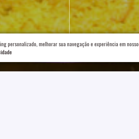
714 – Vila Romana, São Paulo – SP
|
55 11 99178-5848
|
contat
Role para continar
ing personalizado, melhorar sua navegação e experiência em nosso 
cidade