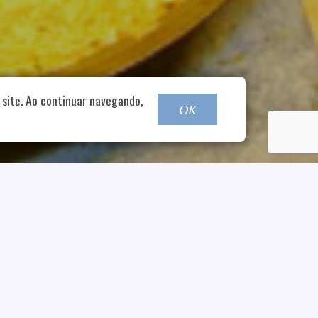
o@nucleofood.com
site. Ao continuar navegando,
OK