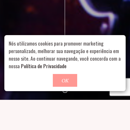
Nós utilizamos cookies para promover marketing
personalizado, melhorar sua navegação e experiência em
nosso site. Ao continuar navegando, você concorda com a
Rua Aurélia, 1714 – Vila Romana, São Paulo – SP
|
55 11
nossa
Política de Privacidade
99178-5848
|
contato@nucleofood.com
Role para continar
OK