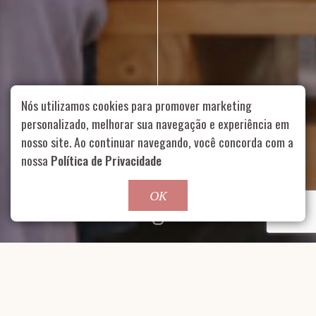
Nós utilizamos cookies para promover marketing
personalizado, melhorar sua navegação e experiência em
nosso site. Ao continuar navegando, você concorda com a
Rua Aurélia, 1714 – Vila Romana, São Paulo – SP
|
55 11
nossa
Política de Privacidade
99178-5848
|
contato@nucleofood.com
Role para continar
OK