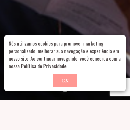
Nós utilizamos cookies para promover marketing
personalizado, melhorar sua navegação e experiência em
nosso site. Ao continuar navegando, você concorda com a
Rua Aurélia, 1714 – Vila Romana, São Paulo – SP
|
55 11
nossa
Política de Privacidade
99178-5848
|
contato@nucleofood.com
Role para continar
OK