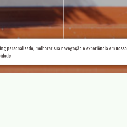
714 – Vila Romana, São Paulo – SP
|
55 11 99178-5848
|
contat
Role para continar
ing personalizado, melhorar sua navegação e experiência em nosso 
cidade