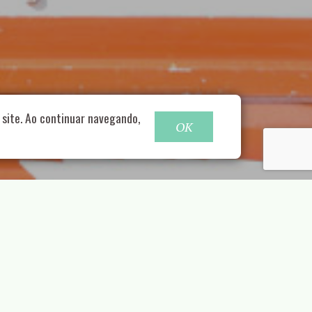
o@nucleofood.com
site. Ao continuar navegando,
OK