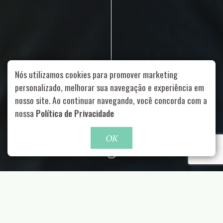
Nós utilizamos cookies para promover marketing
personalizado, melhorar sua navegação e experiência em
nosso site. Ao continuar navegando, você concorda com a
Rua Aurélia, 1714 – Vila Romana, São Paulo – SP
|
55 11
nossa
Política de Privacidade
99178-5848
|
contato@nucleofood.com
Role para continar
OK