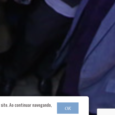
o@nucleofood.com
site. Ao continuar navegando,
OK