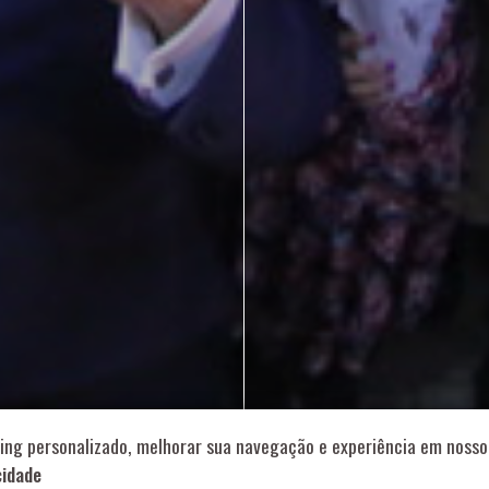
714 – Vila Romana, São Paulo – SP
|
55 11 99178-5848
|
contat
Role para continar
ing personalizado, melhorar sua navegação e experiência em nosso 
cidade