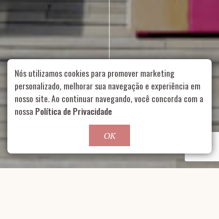
Nós utilizamos cookies para promover marketing
personalizado, melhorar sua navegação e experiência em
nosso site. Ao continuar navegando, você concorda com a
Rua Aurélia, 1714 – Vila Romana, São Paulo – SP
|
55 11
nossa
Política de Privacidade
99178-5848
|
contato@nucleofood.com
Role para continar
OK