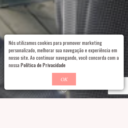
Nós utilizamos cookies para promover marketing
personalizado, melhorar sua navegação e experiência em
nosso site. Ao continuar navegando, você concorda com a
Rua Aurélia, 1714 – Vila Romana, São Paulo – SP
|
55 11
nossa
Política de Privacidade
99178-5848
|
contato@nucleofood.com
Role para continar
OK